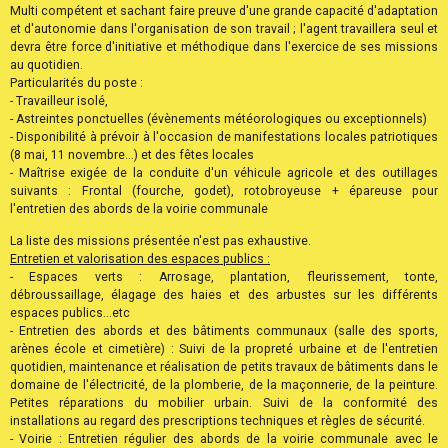
Multi compétent et sachant faire preuve d'une grande capacité d'adaptation
et d'autonomie dans l'organisation de son travail ; l'agent travaillera seul et
devra être force d'initiative et méthodique dans l'exercice de ses missions
au quotidien.
Particularités du poste :
- Travailleur isolé,
- Astreintes ponctuelles (évènements météorologiques ou exceptionnels)
- Disponibilité à prévoir à l'occasion de manifestations locales patriotiques
(8 mai, 11 novembre...) et des fêtes locales
- Maîtrise exigée de la conduite d'un véhicule agricole et des outillages
suivants : Frontal (fourche, godet), rotobroyeuse + épareuse pour
l'entretien des abords de la voirie communale
La liste des missions présentée n'est pas exhaustive.
Entretien et valorisation des espaces publics :
- Espaces verts : Arrosage, plantation, fleurissement, tonte,
débroussaillage, élagage des haies et des arbustes sur les différents
espaces publics...etc
- Entretien des abords et des bâtiments communaux (salle des sports,
arènes école et cimetière) : Suivi de la propreté urbaine et de l'entretien
quotidien, maintenance et réalisation de petits travaux de bâtiments dans le
domaine de l'électricité, de la plomberie, de la maçonnerie, de la peinture.
Petites réparations du mobilier urbain. Suivi de la conformité des
installations au regard des prescriptions techniques et règles de sécurité.
- Voirie : Entretien régulier des abords de la voirie communale avec le