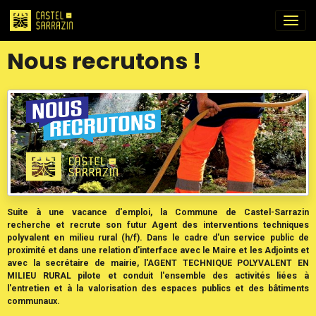
Nous recrutons !
Suite à une vacance d'emploi, la Commune de Castel-Sarrazin
recherche et recrute son futur Agent des interventions techniques
polyvalent en milieu rural (h/f). Dans le cadre d'un service public de
proximité et dans une relation d'interface avec le Maire et les Adjoints et
avec la secrétaire de mairie, l'AGENT TECHNIQUE POLYVALENT EN
MILIEU RURAL pilote et conduit l'ensemble des activités liées à
l'entretien et à la valorisation des espaces publics et des bâtiments
communaux.