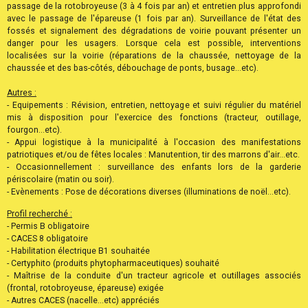
passage de la rotobroyeuse (3 à 4 fois par an) et entretien plus approfondi
avec le passage de l'épareuse (1 fois par an). Surveillance de l'état des
fossés et signalement des dégradations de voirie pouvant présenter un
danger pour les usagers. Lorsque cela est possible, interventions
localisées sur la voirie (réparations de la chaussée, nettoyage de la
chaussée et des bas-côtés, débouchage de ponts, busage...etc).
Autres :
- Equipements : Révision, entretien, nettoyage et suivi régulier du matériel
mis à disposition pour l'exercice des fonctions (tracteur, outillage,
fourgon...etc).
- Appui logistique à la municipalité à l'occasion des manifestations
patriotiques et/ou de fêtes locales : Manutention, tir des marrons d'air...etc.
- Occasionnellement : surveillance des enfants lors de la garderie
périscolaire (matin ou soir).
- Evènements : Pose de décorations diverses (illuminations de noël...etc).
Profil recherché :
- Permis B obligatoire
- CACES 8 obligatoire
- Habilitation électrique B1 souhaitée
- Certyphito (produits phytopharmaceutiques) souhaité
- Maîtrise de la conduite d'un tracteur agricole et outillages associés
(frontal, rotobroyeuse, épareuse) exigée
- Autres CACES (nacelle...etc) appréciés