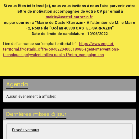
Si vous êtes intéréssé(e), nous vous invitons à nous faire parvenir votre
lettre de motivation accompagnée de votre CV par email à
mairie@castel-sarrazin.fr
ou par courrier à "Mairie de Castel-Sarrazin - A l'attention de M. le Maire
- 2, Route de l'Océan 40330 CASTEL-SARRAZIN"
Date de limite de candidature : 10/06/2022
Lien de l'annonce sur 'emploi-territorial.fr" :
https://www.emploi-
territorial.fr/details_offre/o040220400618980-agent-interventions-
techniques-polyvalent-milieu-rural-h-f?mtm_campaign=rss
Agenda
Aucun évènement à afficher.
Dernières mises à jour
Procès-verbaux