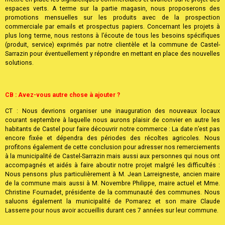
JD : Quels projets à venir pour « Pôle Agri » ?
EB : Avant de se lancer dans de nouveaux projets, nous devons terminer
l’aménagement de nos nouveaux locaux, du magasin mais également
mettre en place les signalétiques commerciales et avancer sur le projet des
espaces verts. A terme sur la partie magasin, nous proposerons des
promotions mensuelles sur les produits avec de la prospection
commerciale par emails et prospectus papiers. Concernant les projets à
plus long terme, nous restons à l’écoute de tous les besoins spécifiques
(produit, service) exprimés par notre clientèle et la commune de Castel-
Sarrazin pour éventuellement y répondre en mettant en place des nouvelles
solutions.
CB : Avez-vous autre chose à ajouter ?
CT : Nous devrions organiser une inauguration des nouveaux locaux
courant septembre à laquelle nous aurons plaisir de convier en autre les
habitants de Castel pour faire découvrir notre commerce : La date n’est pas
encore fixée et dépendra des périodes des récoltes agricoles. Nous
profitons également de cette conclusion pour adresser nos remerciements
à la municipalité de Castel-Sarrazin mais aussi aux personnes qui nous ont
accompagnés et aidés à faire aboutir notre projet malgré les difficultés :