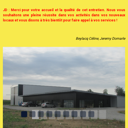
Nous pensons plus particulièrement à M. Jean Larreigneste, ancien maire
de la commune mais aussi à M. Novembre Philippe, maire actuel et Mme.
Christine Fournadet, présidente de la communauté des communes. Nous
saluons également la municipalité de Pomarez et son maire Claude
Lasserre pour nous avoir accueillis durant ces 7 années sur leur commune.
JD : Merci pour votre accueil et la qualité de cet entretien. Nous vous
souhaitons une pleine réussite dans vos activités dans vos nouveaux
locaux et vous disons à très bientôt pour faire appel à vos services !
Beylacq Céline,
Jeremy Domarle