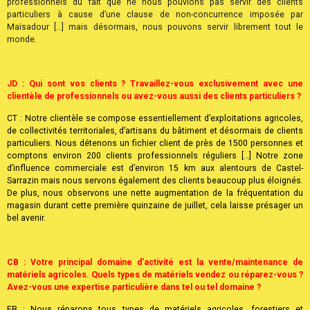
commerciaux de la jardinerie Maïsadour. Jusqu’à présent, notre activité
principale était la distribution / maintenance de matériel agricole mais
aujourd’hui nous nous lançons également dans la distribution / réparation
de matériels d’espaces verts. Jusqu’à notre installation dans nos nouveaux
locaux, notre clientèle se composait exclusivement de clients
professionnels du fait que ne nous pouvions pas servir des clients
particuliers à cause d’une clause de non-concurrence imposée par
Maïsadour […] mais désormais, nous pouvons servir librement tout le
monde.
JD : Qui sont vos clients ? Travaillez-vous exclusivement avec une
clientèle de professionnels ou avez-vous aussi des clients particuliers ?
CT : Notre clientèle se compose essentiellement d’exploitations agricoles,
de collectivités territoriales, d’artisans du bâtiment et désormais de clients
particuliers. Nous détenons un fichier client de près de 1500 personnes et
comptons environ 200 clients professionnels réguliers […] Notre zone
d’influence commerciale est d’environ 15 km aux alentours de Castel-
Sarrazin mais nous servons également des clients beaucoup plus éloignés.
De plus, nous observons une nette augmentation de la fréquentation du
magasin durant cette première quinzaine de juillet, cela laisse présager un
bel avenir.