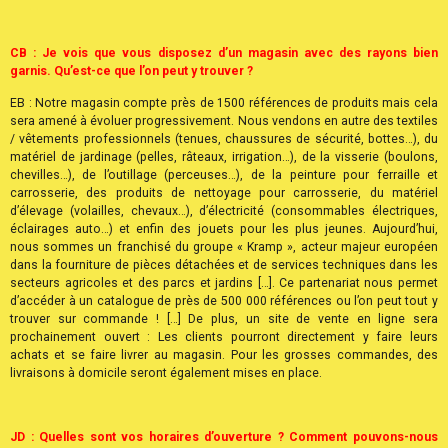
dans la maintenance / réparation de ce type de matériel : Tout cela devrait
être prêt d’ici fin 2017. L’objectif de cette diversification d’activité est de
toucher avant tout une nouvelle clientèle et de répondre à de nouveaux
besoins croissants […] Nous avions déjà eu cette idée dans nos anciens
locaux de Pomarez mais la clause de non-concurrence nous empêchait de
nous lancer sur ce créneau.
CB : Je vois que vous disposez d’un magasin avec des rayons bien
garnis. Qu’est-ce que l’on peut y trouver ?
EB : Notre magasin compte près de 1500 références de produits mais cela
sera amené à évoluer progressivement. Nous vendons en autre des textiles
/ vêtements professionnels (tenues, chaussures de sécurité, bottes…), du
matériel de jardinage (pelles, râteaux, irrigation…), de la visserie (boulons,
chevilles…), de l’outillage (perceuses…), de la peinture pour ferraille et
carrosserie, des produits de nettoyage pour carrosserie, du matériel
d’élevage (volailles, chevaux…), d’électricité (consommables électriques,
éclairages auto…) et enfin des jouets pour les plus jeunes. Aujourd’hui,
nous sommes un franchisé du groupe « Kramp », acteur majeur européen
dans la fourniture de pièces détachées et de services techniques dans les
secteurs agricoles et des parcs et jardins […]. Ce partenariat nous permet
d’accéder à un catalogue de près de 500 000 références ou l’on peut tout y
trouver sur commande ! […] De plus, un site de vente en ligne sera
prochainement ouvert : Les clients pourront directement y faire leurs