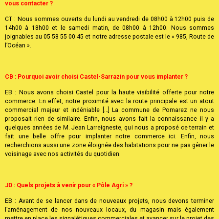
achats et se faire livrer au magasin. Pour les grosses commandes, des
livraisons à domicile seront également mises en place.
JD : Quelles sont vos horaires d’ouverture ? Comment pouvons-nous
vous contacter ?
CT : Nous sommes ouverts du lundi au vendredi de 08h00 à 12h00 puis de
14h00 à 18h00 et le samedi matin, de 08h00 à 12h00. Nous sommes
joignables au 05 58 55 00 45 et notre adresse postale est le « 985, Route de
l’Océan ».
CB : Pourquoi avoir choisi Castel-Sarrazin pour vous implanter ?
EB : Nous avons choisi Castel pour la haute visibilité offerte pour notre
commerce. En effet, notre proximité avec la route principale est un atout
commercial majeur et indéniable […] La commune de Pomarez ne nous
proposait rien de similaire. Enfin, nous avons fait la connaissance il y a
quelques années de M. Jean Larreigneste, qui nous a proposé ce terrain et
fait une belle offre pour implanter notre commerce ici. Enfin, nous
recherchions aussi une zone éloignée des habitations pour ne pas gêner le
voisinage avec nos activités du quotidien.